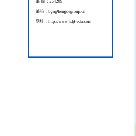
邮 编：264209
邮箱：bgs@hengdegroup.cn
网址：http://www.hdjt-edu.com