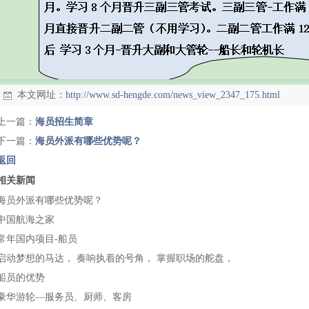
本文网址：
http://www.sd-hengde.com/news_view_2347_175.html
上一篇：
海员招生简章
下一篇：
海员外派有哪些优势呢？
返回
相关新闻
海员外派有哪些优势呢？
中国航海之家
常年国内项目-船员
启动梦想的马达， 奏响执着的号角， 掌握职场的舵盘，
船员的优势
豪华游轮—服务员、厨师、客房